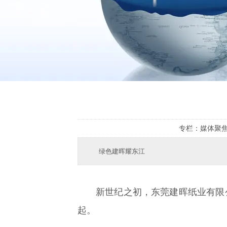
专栏：
媒体聚
绿色建晖耀东江
新世纪之初，东莞建晖纸业有限
起。