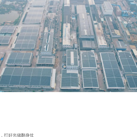
，打好光储翻身仗