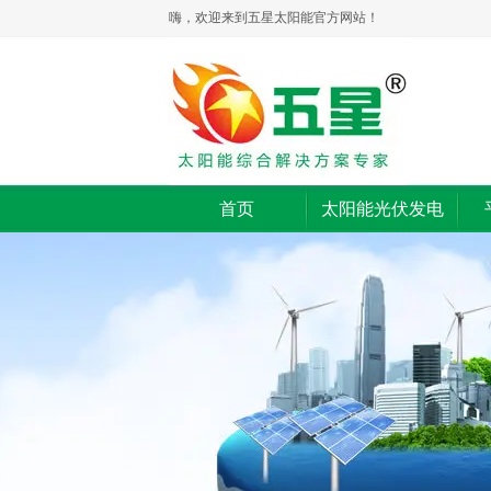
嗨，欢迎来到五星太阳能官方网站！
首页
太阳能光伏发电