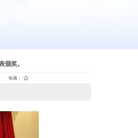
表颁奖。
收藏：