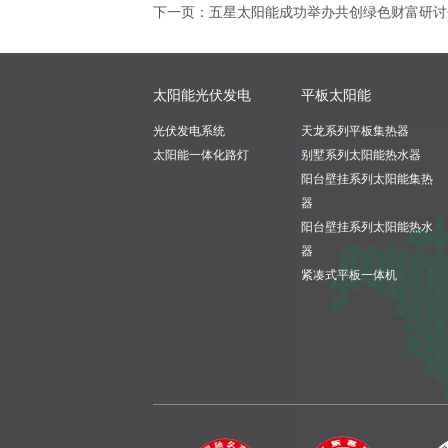
下一页：
五星太阳能成功举办共创绿色财富研讨
太阳能光伏发电
平板太阳能
光伏发电系统
天龙系列平板集热器
太阳能一体化路灯
别墅系列太阳能热水器
阳台壁挂系列太阳能集热
器
阳台壁挂系列太阳能热水
器
紧凑式平板一体机